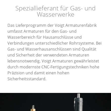
Speziallieferant für Gas- und
Wasserwerke
Das Lieferprogramm der Voigt Armaturenfabrik
umfasst Armaturen für den Gas- und
Wasserbereich für Hausanschlüsse und
Verbindungen unterschiedlicher Rohrsysteme. Bei
Gas- und Wasserhausanschlüssen sind Qualität
und Sicherheit der verwendeten Armaturen
lebensnotwendig. Voigt Armaturen gewährleistet
durch modernste CNC-Fertigungstechniken hohe
Präzision und damit einen hohen
Sicherheitsstandard.