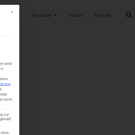
Mit diesem Button wird der Dialog geschlossen. Seine Funktionalität ist i
nehmen
Produkte
Videos
Kontakt
en sind
rn.
itere
lärung
.
s
oder
se nicht
ng zur
A gemäß
 dass