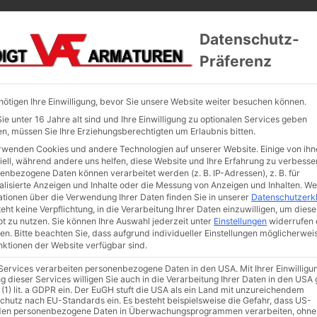
Startseite
Unter
Datenschutz-
Präferenz
nötigen Ihre Einwilligung, bevor Sie unsere Website weiter besuchen können.
e unter 16 Jahre alt sind und Ihre Einwilligung zu optionalen Services geben
n, müssen Sie Ihre Erziehungsberechtigten um Erlaubnis bitten.
rwenden Cookies und andere Technologien auf unserer Website. Einige von ihn
iell, während andere uns helfen, diese Website und Ihre Erfahrung zu verbesse
enbezogene Daten können verarbeitet werden (z. B. IP-Adressen), z. B. für
alisierte Anzeigen und Inhalte oder die Messung von Anzeigen und Inhalten.
We
ationen über die Verwendung Ihrer Daten finden Sie in unserer
Datenschutzerk
eht keine Verpflichtung, in die Verarbeitung Ihrer Daten einzuwilligen, um diese
t zu nutzen.
Sie können Ihre Auswahl jederzeit unter
Einstellungen
widerrufen 
en.
Bitte beachten Sie, dass aufgrund individueller Einstellungen möglicherwei
unktionen der Website verfügbar sind.
 Services verarbeiten personenbezogene Daten in den USA. Mit Ihrer Einwilligu
g dieser Services willigen Sie auch in die Verarbeitung Ihrer Daten in den US
 (1) lit. a GDPR ein. Der EuGH stuft die USA als ein Land mit unzureichendem
chutz nach EU-Standards ein. Es besteht beispielsweise die Gefahr, dass US-
en personenbezogene Daten in Überwachungsprogrammen verarbeiten, ohne