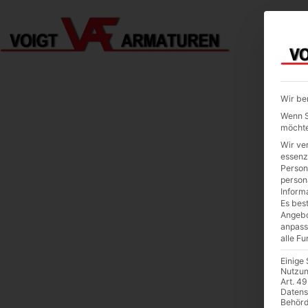
Wir be
Wenn Si
möchte
Wir ve
essenz
Person
person
Inform
Es best
Angebo
anpass
alle F
Einige
Nutzun
Art. 49
Datens
Behörd