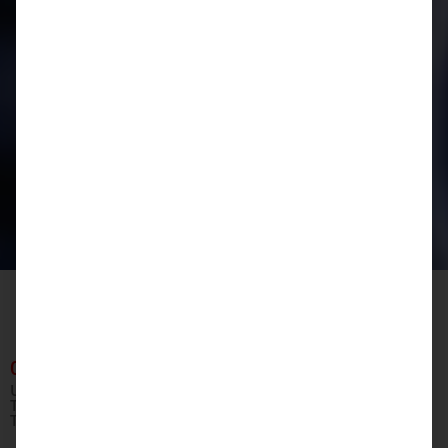
Startseite
Produkte
Armaturen
Guss- / Stahlrohr
Ventilanbohrschellen
02.03.05.11.TG
02.03.05.11.TG
Universal – Ventilanbohrschelle VAS – SSTmit SST – DAV
Trapezgewinde für Guß-, Stahl-, und AZ -mit SST – DAV
Trapezgewinde für Guß-, Stahl-, und AZ-Ro