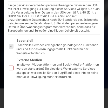
Einige Services verarbeiten personenbezogene Daten in den USA.
Mit Ihrer Einwilligung zur Nutzung dieser Services willigen Sie auch
in die Verarbeitung Ihrer Daten in den USA gemäß Art. 49 (1) lit. a
GDPR ein. Der EuGH stuft die USA als ein Land mit
unzureichendem Datenschutz nach EU-Standards ein. Es besteht
beispielsweise die Gefahr, dass US-Behörden personenbezogene
Daten in Überwachungsprogrammen verarbeiten, ohne dass für
Europäerinnen und Europäer eine Klagemöglichkeit besteht.
Es folgt eine Liste der Service-Gruppen, für die eine E
Essenziell
Essenzielle Services ermöglichen grundlegende Funktionen
und sind für das ordnungsgemäße Funktionieren der
Website erforderlich.
Externe Medien
Inhalte von Videoplattformen und Social-Media-Plattformen
werden standardmäßig blockiert. Wenn externe Services
akzeptiert werden, ist für den Zugriff auf diese Inhalte keine
manuelle Einwilligung mehr erforderlich.
Startseite
Produkte
Armaturen
PE-Rohr
Ventilanbohrbrücken
04.09