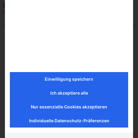
04.09
Ventilanbohrbrücke VAB-F mit integriertem Anbohrfräser
Einwilligung speichern
Ich akzeptiere alle
Nur essenzielle Cookies akzeptieren
Individuelle Datenschutz-Präferenzen