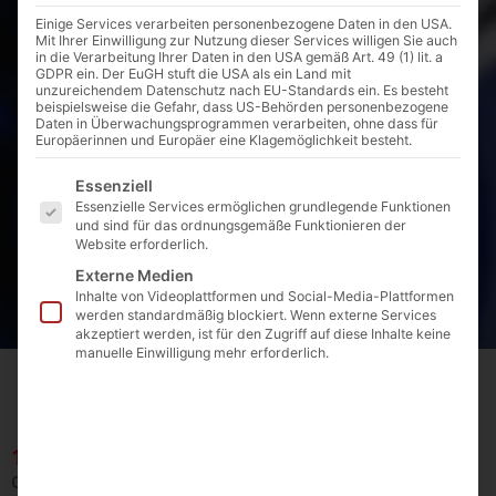
Einige Services verarbeiten personenbezogene Daten in den USA.
Mit Ihrer Einwilligung zur Nutzung dieser Services willigen Sie auch
in die Verarbeitung Ihrer Daten in den USA gemäß Art. 49 (1) lit. a
GDPR ein. Der EuGH stuft die USA als ein Land mit
unzureichendem Datenschutz nach EU-Standards ein. Es besteht
beispielsweise die Gefahr, dass US-Behörden personenbezogene
Daten in Überwachungsprogrammen verarbeiten, ohne dass für
Europäerinnen und Europäer eine Klagemöglichkeit besteht.
Es folgt eine Liste der Service-Gruppen, für die eine E
Essenziell
Essenzielle Services ermöglichen grundlegende Funktionen
und sind für das ordnungsgemäße Funktionieren der
Website erforderlich.
Externe Medien
Inhalte von Videoplattformen und Social-Media-Plattformen
werden standardmäßig blockiert. Wenn externe Services
akzeptiert werden, ist für den Zugriff auf diese Inhalte keine
manuelle Einwilligung mehr erforderlich.
Startseite
Produkte
Hauseinführungen
Gas
Zubehör Gas HEK
11.09.7.V
11.09.7.V
Quellmörtelverguss - System S310 H