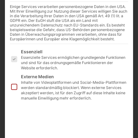
Rohrbruchdichtschellen mit
Einige Services verarbeiten personenbezogene Daten in den USA.
Gewindeabgang
Mit Ihrer Einwilligung zur Nutzung dieser Services willigen Sie auch
in die Verarbeitung Ihrer Daten in den USA gemäß Art. 49 (1) lit. a
GDPR ein. Der EuGH stuft die USA als ein Land mit
unzureichendem Datenschutz nach EU-Standards ein. Es besteht
beispielsweise die Gefahr, dass US-Behörden personenbezogene
Daten in Überwachungsprogrammen verarbeiten, ohne dass für
Europäerinnen und Europäer eine Klagemöglichkeit besteht.
Es folgt eine Liste der Service-Gruppen, für die eine E
Essenziell
Essenzielle Services ermöglichen grundlegende Funktionen
und sind für das ordnungsgemäße Funktionieren der
Website erforderlich.
Externe Medien
Inhalte von Videoplattformen und Social-Media-Plattformen
werden standardmäßig blockiert. Wenn externe Services
akzeptiert werden, ist für den Zugriff auf diese Inhalte keine
manuelle Einwilligung mehr erforderlich.
06.06.003
06.06.004
GGG, 3-Teilig, mit Gewindeabgang Rp.
zum Produkt