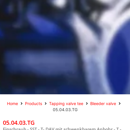
Home
Products
Tapping valve tee
Bleeder valve
05.04.03.TG
05.04.03.TG
Einschraub - SST - T- DAV mit schwenkbarem Anbohr - T -