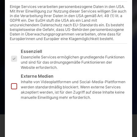
Einige Services verarbeiten personenbezogene Daten in den USA.
Mit Ihrer Einwilligung zur Nutzung dieser Services willigen Sie auch
in die Verarbeitung Ihrer Daten in den USA gemäß Art. 49 (1) lit. a
GDPR ein. Der EuGH stuft die USA als ein Land mit
unzureichendem Datenschutz nach EU-Standards ein. Es besteht
beispielsweise die Gefahr, dass US-Behörden personenbezogene
Daten in Überwachungsprogrammen verarbeiten, ohne dass für
Europäerinnen und Europäer eine Klagemöglichkeit besteht.
Es folgt eine Liste der Service-Gruppen, für die eine E
Essenziell
Essenzielle Services ermöglichen grundlegende Funktionen
und sind für das ordnungsgemäße Funktionieren der
Website erforderlich.
Externe Medien
Inhalte von Videoplattformen und Social-Media-Plattformen
werden standardmäßig blockiert. Wenn externe Services
akzeptiert werden, ist für den Zugriff auf diese Inhalte keine
manuelle Einwilligung mehr erforderlich.
Startseite
Produkte
Armaturen
Guss- / Stahlrohr
Blasensetzer für Guss- und Stahlrohr; Aufschweißstutzen
02.12