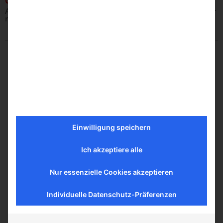
Anbohr-Dichtschelle 3-teilig für Guss-, Stahl- und PVC-Rohr
mit Sicherheits-Ventil-T-Stück und PE-Abgang
Einwilligung speichern
Ich akzeptiere alle
Nur essenzielle Cookies akzeptieren
Individuelle Datenschutz-Präferenzen