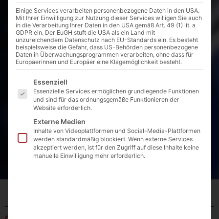
Einige Services verarbeiten personenbezogene Daten in den USA.
Mit Ihrer Einwilligung zur Nutzung dieser Services willigen Sie auch
in die Verarbeitung Ihrer Daten in den USA gemäß Art. 49 (1) lit. a
GDPR ein. Der EuGH stuft die USA als ein Land mit
unzureichendem Datenschutz nach EU-Standards ein. Es besteht
beispielsweise die Gefahr, dass US-Behörden personenbezogene
Daten in Überwachungsprogrammen verarbeiten, ohne dass für
Europäerinnen und Europäer eine Klagemöglichkeit besteht.
Es folgt eine Liste der Service-Gruppen, für die eine E
Essenziell
Essenzielle Services ermöglichen grundlegende Funktionen
und sind für das ordnungsgemäße Funktionieren der
Website erforderlich.
Externe Medien
Inhalte von Videoplattformen und Social-Media-Plattformen
werden standardmäßig blockiert. Wenn externe Services
akzeptiert werden, ist für den Zugriff auf diese Inhalte keine
manuelle Einwilligung mehr erforderlich.
Startseite
»
Produkte
»
Armaturen
»
Guss- / Stahlrohr
»
Ventilanbohrschellen
»
02.14
02.14