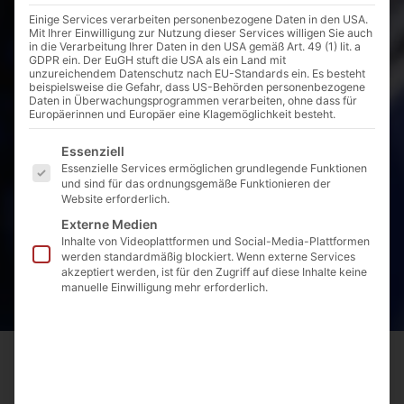
Einige Services verarbeiten personenbezogene Daten in den USA.
Mit Ihrer Einwilligung zur Nutzung dieser Services willigen Sie auch
in die Verarbeitung Ihrer Daten in den USA gemäß Art. 49 (1) lit. a
GDPR ein. Der EuGH stuft die USA als ein Land mit
unzureichendem Datenschutz nach EU-Standards ein. Es besteht
beispielsweise die Gefahr, dass US-Behörden personenbezogene
Daten in Überwachungsprogrammen verarbeiten, ohne dass für
Europäerinnen und Europäer eine Klagemöglichkeit besteht.
Es folgt eine Liste der Service-Gruppen, für die eine E
Essenziell
Essenzielle Services ermöglichen grundlegende Funktionen
und sind für das ordnungsgemäße Funktionieren der
Website erforderlich.
Externe Medien
Inhalte von Videoplattformen und Social-Media-Plattformen
werden standardmäßig blockiert. Wenn externe Services
akzeptiert werden, ist für den Zugriff auf diese Inhalte keine
manuelle Einwilligung mehr erforderlich.
Startseite
Produkte
Hauseinführungen
Gas
Flexible Gas HEK
11.04.6 – .7 DN 32 / DN 40