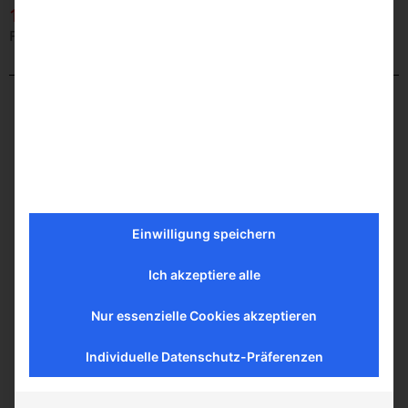
11.04.6 - .7 DN 32 / DN 40
Flexible GAS-HEK Typ kompakt PE/PE; DN 32 / DN 40
Einwilligung speichern
Ich akzeptiere alle
Nur essenzielle Cookies akzeptieren
Individuelle Datenschutz-Präferenzen