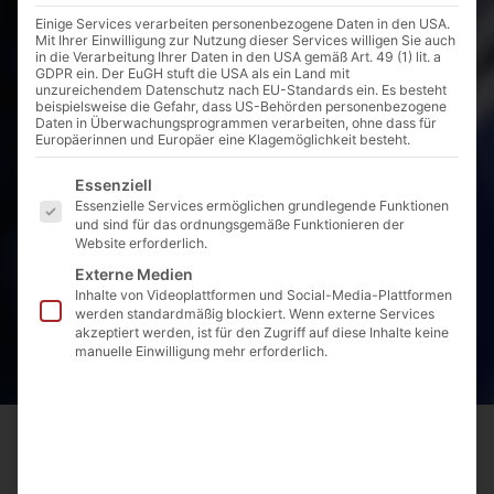
Einige Services verarbeiten personenbezogene Daten in den USA.
Mit Ihrer Einwilligung zur Nutzung dieser Services willigen Sie auch
in die Verarbeitung Ihrer Daten in den USA gemäß Art. 49 (1) lit. a
GDPR ein. Der EuGH stuft die USA als ein Land mit
unzureichendem Datenschutz nach EU-Standards ein. Es besteht
beispielsweise die Gefahr, dass US-Behörden personenbezogene
Daten in Überwachungsprogrammen verarbeiten, ohne dass für
Europäerinnen und Europäer eine Klagemöglichkeit besteht.
Es folgt eine Liste der Service-Gruppen, für die eine E
Essenziell
Essenzielle Services ermöglichen grundlegende Funktionen
und sind für das ordnungsgemäße Funktionieren der
Website erforderlich.
Externe Medien
Inhalte von Videoplattformen und Social-Media-Plattformen
werden standardmäßig blockiert. Wenn externe Services
akzeptiert werden, ist für den Zugriff auf diese Inhalte keine
manuelle Einwilligung mehr erforderlich.
Startseite
Produkte
Hauseinführungen
Gas
Flexible Gas HEK
11.07